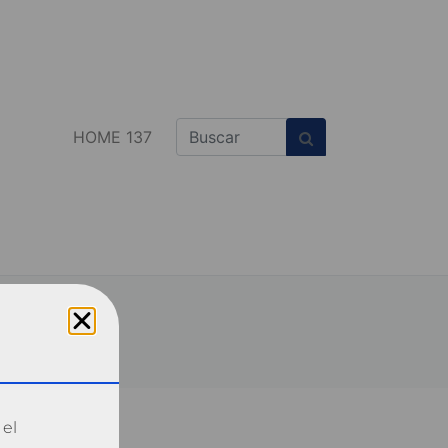
HOME 137
 el