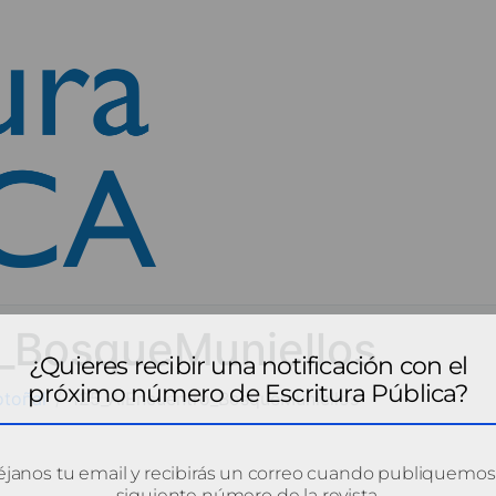
_BosqueMuniellos
¿Quieres recibir una notificación con el
próximo número de Escritura Pública?
otoñal
125_AlEncuentro_BosqueMuniellos
janos tu email y recibirás un correo cuando publiquemos
siguiente número de la revista.