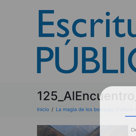
125_AlEncuentro
Inicio
La magia de los bosques. Cultura 
Dé