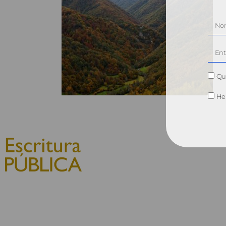
Qui
He 
© 2010, Consejo General del
Notariado