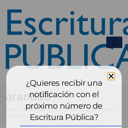
¿Quieres recibir una
aranda6
notificación con el
próximo número de
Inicio
Aranda de Duero, ciudad europea del vino
Escritura Pública?
aranda6